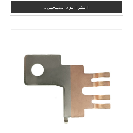
انکوائری بھیجیں۔