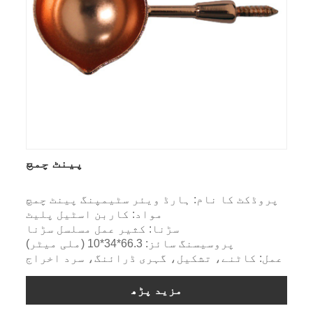
پینٹ چمچ
پروڈکٹ کا نام: ہارڈ ویئر سٹیمپنگ پینٹ چمچ
مواد: کاربن اسٹیل پلیٹ
سڑنا: کثیر عمل مسلسل سڑنا
پروسیسنگ سائز: 66.3*34*10 (ملی میٹر)
عمل: کاٹنے، تشکیل، گہری ڈرائنگ، سرد اخراج
مزید پڑھ