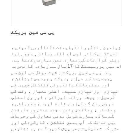
پی سی فین بریکٹ
زیامین ہانگیو انٹیلیجنٹ ٹکنالوجی کمپنی ،
لمیٹڈ ایک آئی ایس او انٹرپرائز ہے جو ہارڈ
ویئر لوازمات کی تیاری میں مہارت رکھتا ہے۔
اس میں پروسیسنگ کا 17 سال سے زیادہ کا تجربہ
ہے۔ پی سی فین بریکٹ ، شیٹ میٹل سی این سی
پروسیسنگ ، شیل ، بریکٹ ، چیسیس ڈیزائن ،
اور مصنوعات کے اندرونی فنکشنل حصوں کی
تیاری اور تیاری سمیت۔ اعلی معیار ، وقت کی
ترسیل ، پیشہ ورانہ ڈیزائن ، اور ون اسٹاپ
سروس ہان کے لیزر ، فارم لیبز ، سمورائی ،
بیکسٹر ، ویلکیس وغیرہ جیسے مشہور صارفین
کے ساتھ ہمارے طویل مدتی تعاون کی وجوہات
ہیں جب تک کہ آپ ہمیں فنکشن ، کارکردگی اور
حتی کہ تخلیقیت بھی پیش کریں گے ، ہم تخلیقی