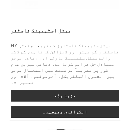
میٹل اسٹیمپنگ فاسٹنر
HY میٹل سٹیمپنگ فاسٹنرز کے ذریعے صنعتی
فاسٹنرز کو بہتر اور ڈیزائن کرتا ہے، کم لاگت
والے میٹل سٹیمپنگ پارٹس اور زیادہ موثر
متبادل حل فراہم کرتا ہے۔ دھاتی مہریں عام
طور پر تقریباً ہر صنعت میں استعمال ہوتی
ہیں، بشمول الیکٹریکل، آٹوموٹیو، آلات اور
تعمیرات۔
مزید پڑھ
انکوائری بھیجیں۔