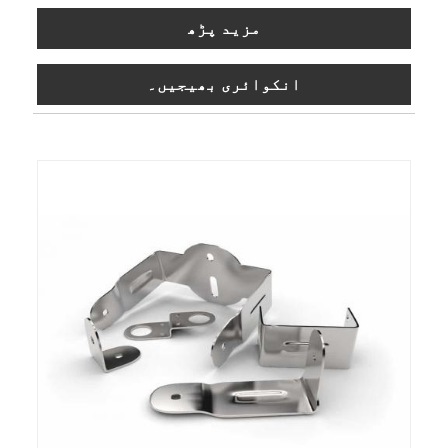
مزید پڑھ
انکوائری بھیجیں۔