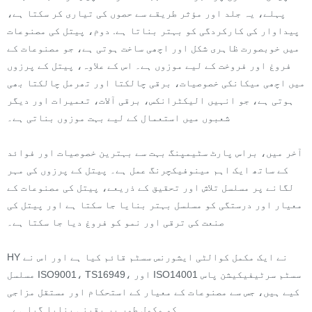
پہلے، یہ جلد اور مؤثر طریقے سے حصوں کی تیاری کر سکتا ہے،
پیداوار کی کارکردگی کو بہتر بناتا ہے. دوم، پیتل کی مصنوعات
میں خوبصورت ظاہری شکل اور اچھی ساخت ہوتی ہے، جو مصنوعات کے
فروغ اور فروخت کے لیے موزوں ہے۔ اس کے علاوہ، پیتل کے پرزوں
میں اچھی میکانکی خصوصیات، برقی چالکتا اور تھرمل چالکتا بھی
ہوتی ہے، جو انہیں الیکٹرانکس، برقی آلات، تعمیرات اور دیگر
شعبوں میں استعمال کے لیے بہت موزوں بناتی ہے۔
آخر میں، براس پارٹ سٹیمپنگ بہت سے بہترین خصوصیات اور فوائد
کے ساتھ ایک اہم مینوفیکچرنگ عمل ہے۔ پیتل کے پرزوں کی مہر
لگانے پر مسلسل تلاش اور تحقیق کے ذریعے، پیتل کی مصنوعات کے
معیار اور درستگی کو مسلسل بہتر بنایا جا سکتا ہے اور پیتل کی
صنعت کی ترقی اور نمو کو فروغ دیا جا سکتا ہے۔
HY نے ایک مکمل کوالٹی ایشورنس سسٹم قائم کیا ہے اور اس نے
مسلسل ISO9001، TS16949، اور ISO14001 سسٹم سرٹیفیکیشن پاس
کیے ہیں، جس سے مصنوعات کے معیار کے استحکام اور مستقل مزاجی
کو مکمل طور پر یقینی بنایا گیا ہے۔