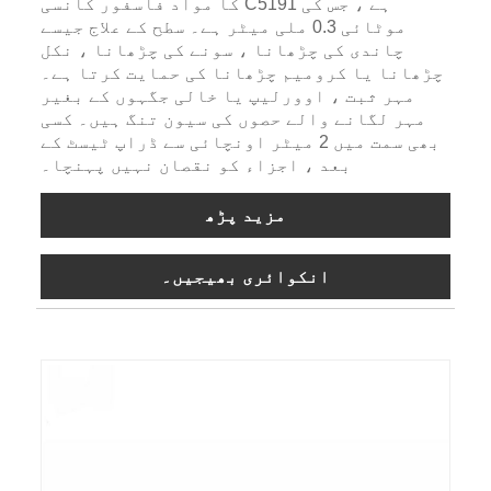
کا مواد فاسفور کانسی C5191 ہے ، جس کی
موٹائی 0.3 ملی میٹر ہے۔ سطح کے علاج جیسے
چاندی کی چڑھانا ، سونے کی چڑھانا ، نکل
چڑھانا یا کرومیم چڑھانا کی حمایت کرتا ہے۔
مہر ثبت ، اوورلیپ یا خالی جگہوں کے بغیر
مہر لگانے والے حصوں کی سیون تنگ ہیں۔ کسی
بھی سمت میں 2 میٹر اونچائی سے ڈراپ ٹیسٹ کے
بعد ، اجزاء کو نقصان نہیں پہنچا۔
مزید پڑھ
انکوائری بھیجیں۔