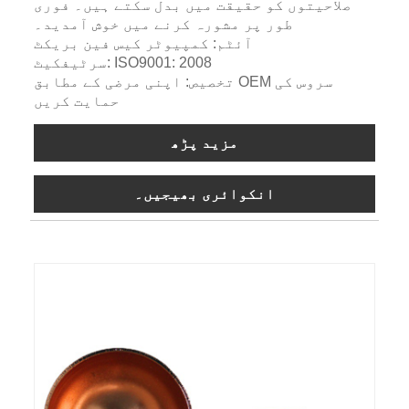
صلاحیتوں کو حقیقت میں بدل سکتے ہیں۔ فوری
طور پر مشورہ کرنے میں خوش آمدید۔
آئٹم: کمپیوٹر کیس فین بریکٹ
سرٹیفکیٹ: ISO9001: 2008
تخصیص: اپنی مرضی کے مطابق OEM سروس کی
حمایت کریں
مزید پڑھ
انکوائری بھیجیں۔