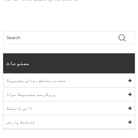
مصنوعات
صحت سے متعلق دھاتی سٹیمپنگ
پروگریسو سٹیمپنگ مولڈ
ڈائی کاسٹنگ
کاسٹنگ پارٹس