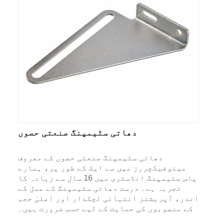
دھاتی سٹیمپنگ صنعتی حصوں
دھاتی سٹیمپنگ صنعتی حصوں کے معروف
مینوفیکچررز میں سے ایک کے طور پر، ہمارے
پاس سٹیمپنگ انڈسٹری میں 16 سال سے زیادہ کا
تجربہ ہے۔ درست دھاتی سٹیمپنگ کے عمل کے
اندر، آپریشنز انتہائی لچکدار اور اعلیٰ حجم
کے منصوبوں کی حمایت کے لیے حسب ضرورت ہیں۔