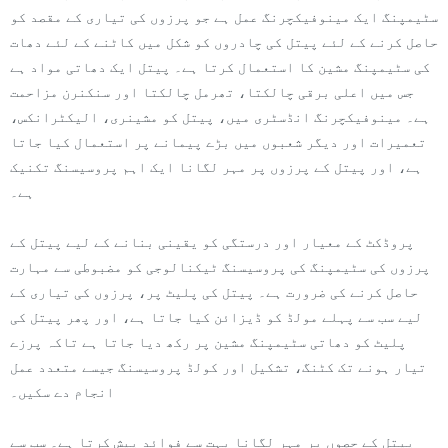
سٹیمپنگ ایک مینوفیکچرنگ عمل ہے جو پرزوں کی تیاری کے مقصد کو
حاصل کرنے کے لئے پیتل کی چادروں کو شکل میں کاٹنے کے لئے دھات
کی سٹیمپنگ مشین کا استعمال کرتا ہے۔ پیتل ایک دھاتی مواد ہے
جس میں اعلی برقی چالکتا، تھرمل چالکتا اور سنکنرن مزاحمت
ہے۔ مینوفیکچرنگ انڈسٹری میں، پیتل کو مشینری، الیکٹرانکس،
تعمیرات اور دیگر شعبوں میں بڑے پیمانے پر استعمال کیا جاتا
ہے، اور پیتل کے پرزوں پر مہر لگانا ایک اہم پروسیسنگ تکنیک
ہے۔
پروڈکٹ کے معیار اور درستگی کو یقینی بنانے کے لیے پیتل کے
پرزوں کی سٹیمپنگ کی پروسیسنگ ٹیکنالوجی کو مضبوطی سے مہارت
حاصل کرنے کی ضرورت ہے۔ پیتل کی پلیٹ پر، پرزوں کی تیاری کے
لیے سب سے پہلے مولڈ کو ڈیزائن کیا جاتا ہے، اور پھر پیتل کی
پلیٹ کو دھاتی سٹیمپنگ مشین پر رکھ دیا جاتا ہے تاکہ پرزے
تیار ہونے تک کٹنگ، تشکیل اور کولڈ پروسیسنگ جیسے متعدد عمل
انجام دے سکیں۔
پیتل کے حصوں پر مہر لگانا بہت سے فوائد پیش کرتا ہے۔ سب سے