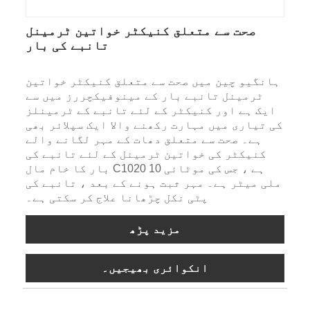
صحت سے متعلق کنیکٹر خواتین ٹرمینل
تانبے کی بار
ہانگیو چین میں صحت سے متعلق کنیکٹر خواتین
ٹرمینل تانبے بار کے مینوفیکچررز میں سے
ایک ہے اور کنیکٹر کے لئے تانبے کے ٹرمینلز
کی تیاری میں مہارت رکھنے والا ایک سپلائر بھی
ہے۔ صحت سے متعلق دھات کے مہر لگانے والے
کنیکٹر کی خواتین ٹرمینل کے لئے تانبے کی
بار کا خام مال C1020 ہے ، جس کی موٹائی 10
ملی میٹر ہے۔ مہر ثبت ہونے کے بعد ، تانبے کی
پٹی نکل چڑھانا علاج کر سکتی ہے۔
مزید پڑھ
انکوائری بھیجیں۔