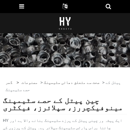
> پیتل کے
صحت سے متعلق دھاتی سٹیمپنگ
>
مصنوعات
>
گھر
حصے سٹیمپنگ
چین پیتل کے حصے سٹیمپنگ
مینوفیکچررز، سپلائرز، فیکٹری
HY ایک پیشہ ور چینی پیتل کے پرزے سٹیمپنگ بنانے والا ہے اور
چائنا براس پارٹس سٹیمپنگ سپلائر ہے۔ پیتل کے پرزوں کی