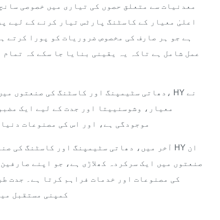
معدنیات سے متعلق حصوں کی تیاری میں خصوصی سانچ
ہے جو ہر صارف کی مخصوص ضروریات کو پورا کرتے ہ
عمل شامل ہے تاکہ یہ یقینی بنایا جا سکے کہ تمام 
دھاتی سٹیمپنگ اور کاسٹنگ کی صنعتوں میں ایک 
معیار، وشوسنییتا اور جدت کے لیے ایک مضبوط
موجودگی ہے، اور اس کی مصنوعات دنیا 
آخر میں، دھاتی سٹیمپنگ اور کاسٹنگ کی صنعتی
صنعتوں میں ایک سرکردہ کھلاڑی ہے، جو اپنے صارفین 
کی مصنوعات اور خدمات فراہم کرتا ہے۔ جدت طر
کمپنی مستقبل میں