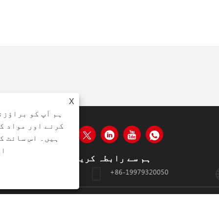
X
ہم آپ کو براؤزن
کرنے اور مواد ک
ہیں۔ اس سائٹ ک
ات
ہم سے رابطہ کریں۔
+86-19979320050
ٹونگ زونگ رو
ی ، لمیٹڈ تمام حقوق محفوظ ہیں
رازداری کی پالیسی
XML
RSS
SITEMAP
LINKS