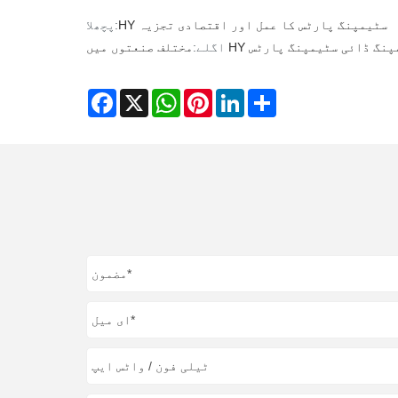
HY سٹیمپنگ پارٹس کا عمل اور اقتصادی تجزیہ
پچھلا:
نعتوں میں HY سٹیمپنگ ڈائی سٹیمپنگ پارٹس
اگلے:
Facebook
X
WhatsApp
Pinterest
LinkedIn
Share