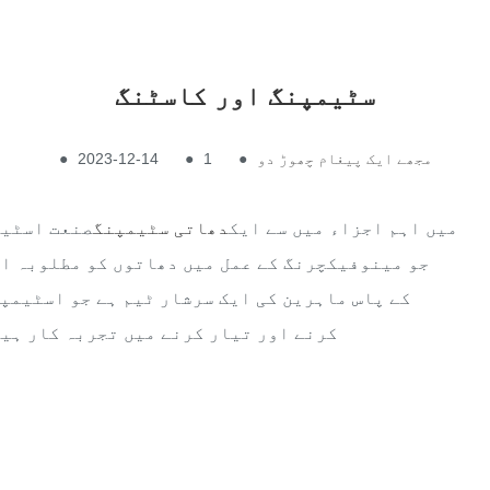
سٹیمپنگ اور کاسٹنگ
مجھے ایک پیغام چھوڑ دو
●
1
●
2023-12-14
●
میں اہم اجزاء میں سے ایک
دھاتی سٹیمپنگ
صنعت اسٹیم
جو مینوفیکچرنگ کے عمل میں دھاتوں کو مطلوبہ اش
کرنے اور تیار کرنے میں تجربہ کار ہیں