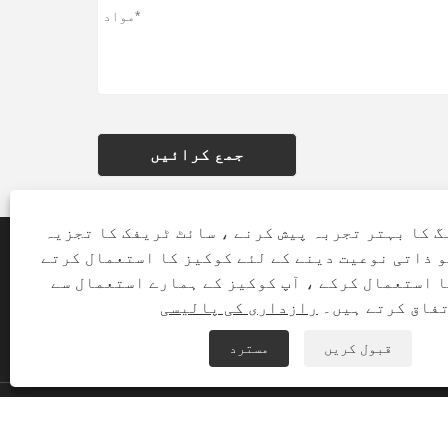
جمع کرائیں
گ کا بہتر تجربہ پیش کرنے ، سائٹ ٹریفک کا تجزیہ
و ذاتی نوعیت دینے کے لئے کوکیز کا استعمال کرتے
ا استعمال کرکے ، آپ کوکیز کے ہمارے استعمال سے
فاق کرتے ہیں۔
رازداری کی پالیسی
قبول کریں
مسترد
ڈ ، ٹونگن ضلع ، زیامین ، چین