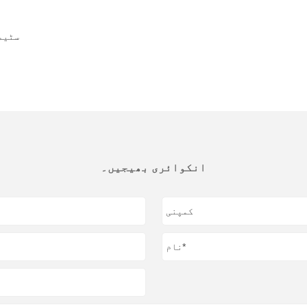
مختلف ص
انکوائری بھیجیں۔