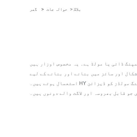
بلاگ
>
حوالہ جات
>
گھر
پنگ ڈائی یا مولڈ ہے۔ یہ مخصوص اوزار ہیں
کال اور سائز میں بنانے اور بنانے کے لیے
استعمال ہوتے ہیں۔ HY کے پاس ماہرین کی ایک سرشار ٹیم ہے جو اسٹیمپنگ مولڈز کو ڈیزائن
 جو قابل بھروسہ اور لاگت والے دونوں ہیں۔