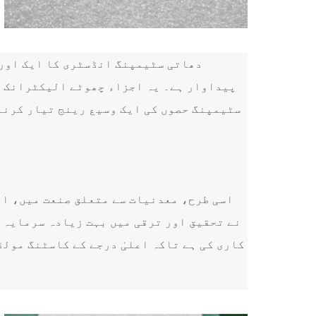
دھاتی سٹیمپنگ انڈسٹری کا ایک اور 
پیداوار ہے۔ یہ اجزاء چھوٹے الیکٹرانک آل
اسی طرح، معدنیات سے متعلق صنعت میں، اع
کاری کی ہے تاکہ اعلیٰ درجے کے کاسٹنگ مولڈ