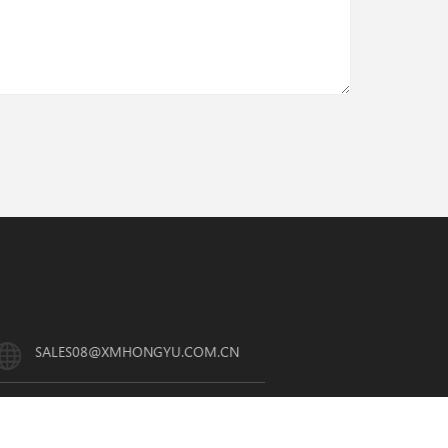
SALES08@XMHONGYU.COM.CN
کاپی رائٹ © 2023 زیامین ہانگیو انٹیلیجنٹ ٹکنالوجی کمپن