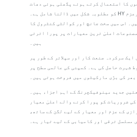
وں کا استعمال کرتے ہوئے پگھلی ہوئی دھات
کو مطلوبہ شکل میں ڈالنا شامل ہے۔ HY اعلیٰ معیار کے کاسٹنگ پارٹس تیار کرنے کے لیے پرعزم
یں۔ اس میں سخت جانچ اور کوالٹی کنٹرول کا
مصنوعات اعلیٰ ترین معیارات پر پورا اترتی
ہیں۔
سرکردہ صنعت کار اور سپلائر کے طور پر، HY نے
 شہرت حاصل کی ہے۔ کمپنی کی عالمی سطح پر
بھر کی بڑی مارکیٹوں میں فروخت ہوتی ہیں۔
ں جدید مینوفیکچرنگ کے اہم اجزاء ہیں۔ HY ان
کی ضروریات کو پورا کرنے والے اعلیٰ معیار
ازی کے عزم اور معیار کے لیے لگن کے ساتھ،
 مسلسل ترقی اور کامیابی کے لیے تیار ہے۔