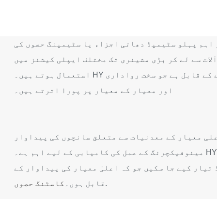
اہم پہلو سٹیمپڈ دھاتی اجزاء یا سٹیمپنگ حصوں کی
ات سے لے کر بڑی مشینری تک مختلف ایپلی کیشنز میں
استعمال ہوتے ہیں۔ HY سٹیمپنگ حصوں کی ایک وسیع رینج تیار کرنے کے قابل ہے جو سخت رواداری
اور معیار کے معیار پر پورا اترتے ہیں۔
لی معیار کے معدنیات سے متعلق سانچوں کی پیداوار
مینوفیکچرنگ کے عمل کی کامیابی کے لیے اہم ہے۔ HY نے تحقیق اور ترقی میں بہت زیادہ سرمایہ
 تیار کیے جا سکیں جو کہ اعلیٰ معیار کی پیداوار کے
.
قابل ہوں۔
کاسٹنگ حصوں